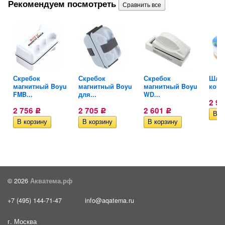
Рекомендуем посмотреть
Скребок
Скребок
Скребок
Шлан
магнитный Boyu
магнитный Boyu
магнитный Boyu
комп
FMB...
для...
WD...
2 9
2 756
2 705
2 601
Р
Р
Р
© 2026
Акватема.рф
+7 (495) 144-71-47
info@aqatema.ru
г. Москва