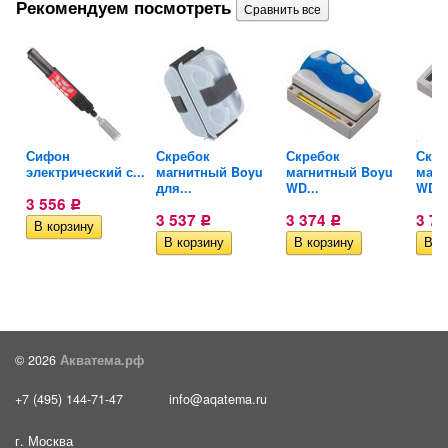
Рекомендуем посмотреть
Сифон
Скребок
Скребок
Скре
электрический с...
магнитный Boyu
магнитный Boyu
магн
для...
WD...
WD..
3 556
Р
3 537
3 374
3 7
Р
Р
© 2026
Акватема.рф
+7 (495) 144-71-47
info@aqatema.ru
г. Москва