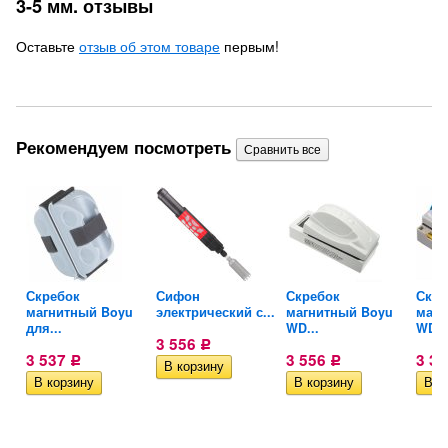
3-5 мм. отзывы
Оставьте
отзыв об этом товаре
первым!
Рекомендуем посмотреть
Скребок
Сифон
Скребок
Скре
магнитный Boyu
электрический с...
магнитный Boyu
магн
для...
WD...
WD..
3 556
Р
3 537
3 556
3 3
Р
Р