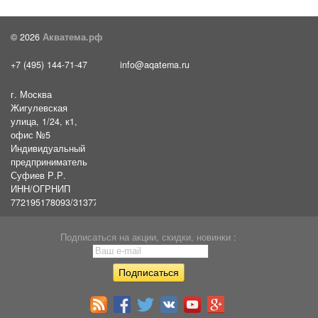
© 2026
Акватема.рф
+7 (495) 144-71-47
info@aqatema.ru
г. Москва
Жигулевская
улица, 1/24, к1,
офис №5
Индивидуальный
предприниматель
Суфиев Р.Р.
ИНН/ОГРНИП
772195178093/31377461610054
Подписаться на акции, скидки, новинки :