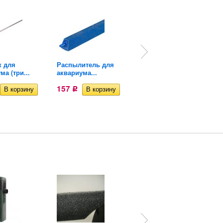
к для
Распылитель для
Натуральная
ма (три...
аквариума...
мангровая...
157
1 230
Р
Р