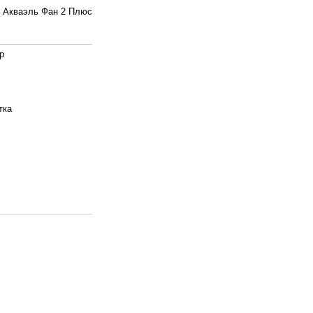
 Акваэль Фан 2 Плюс
р
тка