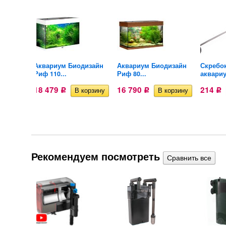
Аквариум Биодизайн
Аквариум Биодизайн
Скребо
.
Риф 110...
Риф 80...
аквариу
18 479
16 790
214
Р
Р
Р
Рекомендуем посмотреть