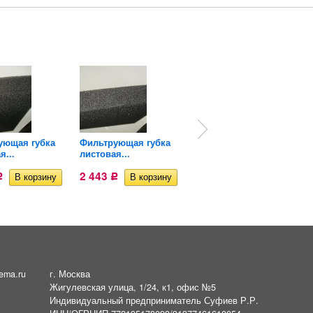
ующая губка
Фильтрующая губка
Фильтр внутренний
я...
листовая...
Boyu FP-38E
2 443
2 432
Р
Р
Р
ema.ru
г. Москва
Жигулевская улица, 1/24, к1, офис №5
Индивидуальный предприниматель Суфиев Р.Р.