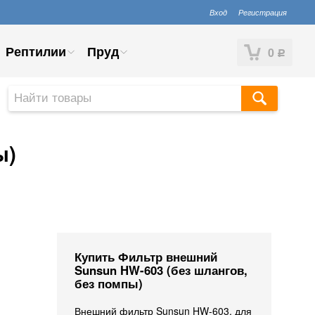
Вход
Регистрация
Рептилии
Пруд
0
Р
ы)
Купить Фильтр внешний
Sunsun HW-603 (без шлангов,
без помпы)
Внешний фильтр Sunsun HW-603, для