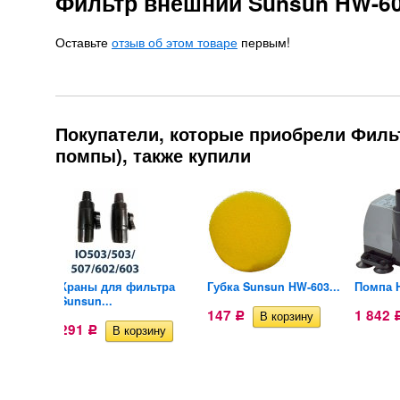
Фильтр внешний Sunsun HW-60
Оставьте
отзыв об этом товаре
первым!
Покупатели, которые приобрели Филь
помпы), также купили
ом и
Краны для фильтра
Губка Sunsun HW-603...
Помпа H
Sunsun...
147
1 842
Р
291
Р