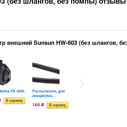
3 (без шлангов, без помпы) отзывы
тр внешний Sunsun HW-603 (без шлангов, бе
ailea HX 4500
Распылитель для
Шланг прозрачный
аквариума...
ПВХ Sunsun...
Р
160
88,50
Р
Р