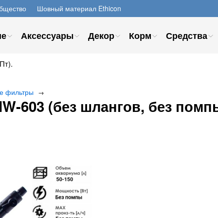
бщество
Шовный материал Ethicon
ие
Аксессуары
Декор
Корм
Средства
Пт).
е фильтры
→
W-603 (без шлангов, без помп