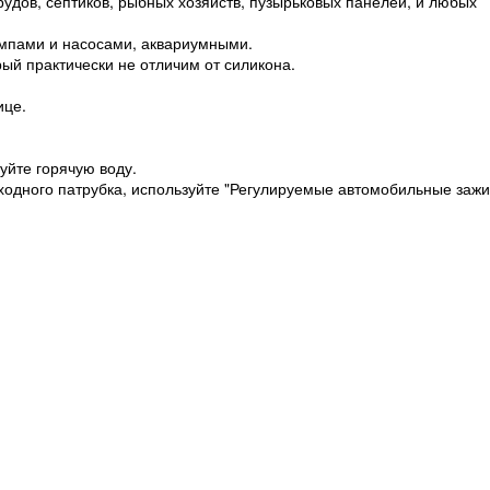
удов, септиков, рыбных хозяйств, пузырьковых панелей, и любых
мпами и насосами, аквариумными.
рый практически не отличим от силикона.
ице.
уйте горячую воду.
ходного патрубка, используйте "Регулируемые автомобильные зажи