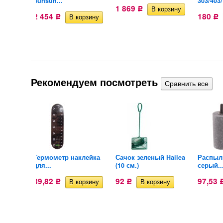
Sunsun...
303/403/
1 869
Р
2 454
180
Р
Р
Рекомендуем посмотреть
qua-
Термометр наклейка
Сачок зеленый Hailea
Распыл
для...
(10 см.)
серый..
89,82
92
97,53
Р
Р