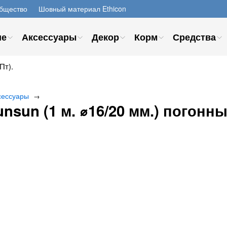
бщество
Шовный материал Ethicon
ие
Аксессуары
Декор
Корм
Средства
Пт).
сессуары
→
sun (1 м. ⌀16/20 мм.) погонн