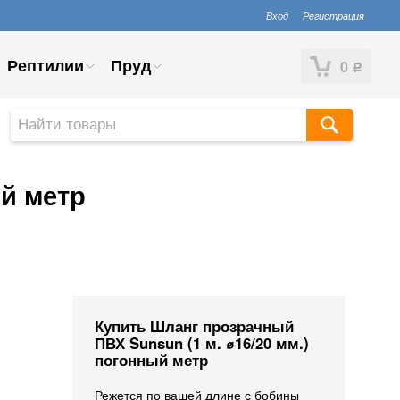
Вход
Регистрация
Рептилии
Пруд
0
Р
ый метр
Купить Шланг прозрачный
ПВХ Sunsun (1 м. ⌀16/20 мм.)
погонный метр
Режется по вашей длине с бобины