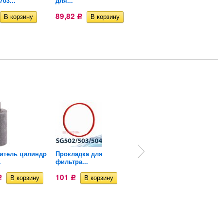
703...
для...
Sunsun...
89,82
291
Р
Р
итель цилиндр
Прокладка для
Прокладка для
.
фильтра...
фильтра...
101
105
Р
Р
Р