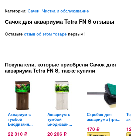
Категории:
Сачки
Чистка и обслуживание
Сачок для аквариума Tetra FN S отзывы
Оставьте
отзыв об этом товаре
первым!
Покупатели, которые приобрели Сачок для
аквариума Tetra FN S, также купили
Аквариум с
Аквариум с
Скребок для
Терм
тумбой
тумбой
аквариума (три...
аква
Биодизайн...
Биодизайн...
170
123
Р
22 310
20 206
Р
Р