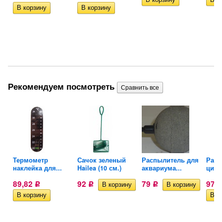
Рекомендуем посмотреть
Термометр
Сачок зеленый
Распылитель для
Расп
наклейка для...
Hailea (10 см.)
аквариума...
цили
89,82
92
79
97,
Р
Р
Р