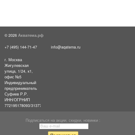
© 2026
Акватема.рф
+7 (495) 144-71-47
info@aqatema.ru
г. Москва
Жигулевская
улица, 1/24, к1,
офис №5
Индивидуальный
предприниматель
Суфиев Р.Р.
ИНН/ОГРНИП
772195178093/31377461610054
Подписаться на акции, скидки, новинки :