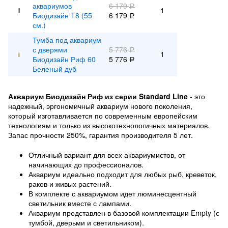
аквариумов
6 179
Р
1
Биодизайн T8 (55
6 179
Р
см.)
Тумба под аквариум
с дверями
5 776
Р
1
Биодизайн Риф 60
5 776
Р
Беленый дуб
Аквариум Биодизайн Риф из серии Standard Line
- это
надежный, эргономичный аквариум нового поколения,
который изготавливается по современным европейским
технологиям и только из высокотехнологичных материалов.
Запас прочности 250%, гарантия производителя 5 лет.
Отличный вариант для всех аквариумистов, от
начинающих до профессионалов.
Аквариум идеально подходит для любых рыб, креветок,
раков и живых растений.
В комплекте с аквариумом идет люминесцентный
светильник вместе с лампами.
Аквариум представлен в базовой комплектации Empty (с
тумбой, дверьми и светильником).