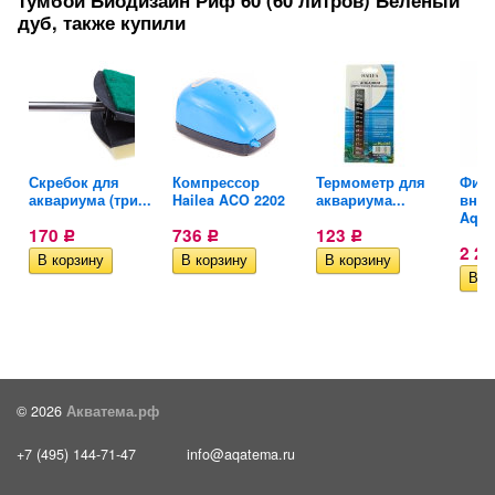
тумбой Биодизайн Риф 60 (60 литров) Беленый
дуб, также купили
Скребок для
Компрессор
Термометр для
Филь
аквариума (три...
Hailea ACO 2202
аквариума...
внут
Aquae
170
736
123
Р
Р
Р
2 2
© 2026
Акватема.рф
+7 (495) 144-71-47
info@aqatema.ru