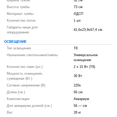
Ширина тумбы
32 см
Высота тумбы
73 см
Материал тумбы
ЛДСП
Количество полок
1 шт.
Габариты ниши для
41,6x23,9x67,4 см.
оборудования
ОСВЕЩЕНИЕ
Тип освещения
T8
Назначение светильника/лампы
Универсальное
освещение
Количество ламп (шт.)
2 х 15 Вт (T8)
Мощность освещения,
30 Вт
суммарная (Вт.)
Сетевое напряжение (В)
220v
Длина (см.)
56 см
Комплектация
Аквариум
Для аквариума длиной (см.)
56 — см
Вес
28 кг