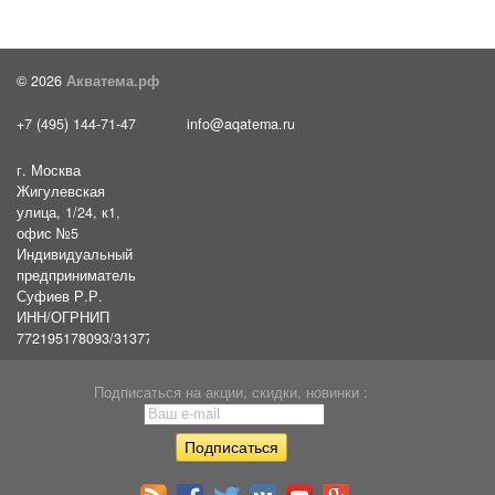
© 2026
Акватема.рф
+7 (495) 144-71-47
info@aqatema.ru
г. Москва
Жигулевская
улица, 1/24, к1,
офис №5
Индивидуальный
предприниматель
Суфиев Р.Р.
ИНН/ОГРНИП
772195178093/31377461610054
Подписаться на акции, скидки, новинки :