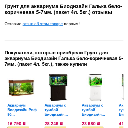
Грунт для аквариума Биодизайн Галька бело-
коричневая 5-7мм. (пакет 4л. 5кг.) отзывы
Оставьте
отзыв об этом товаре
первым!
Покупатели, которые приобрели Грунт для
аквариума Биодизайн Галька бело-коричневая 5-
7мм. (пакет 4л. 5кг.), также купили
Аквариум
Аквариум с
Аквариум с
Аква
Биодизайн Риф
тумбой
тумбой
тумб
80...
Биодизайн...
Биодизайн...
Биод
16 790
28 249
23 980
41 
Р
Р
Р