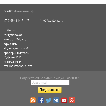
© 2026
Акватема.рф
+7 (495) 144-71-47
info@aqatema.ru
г. Москва
Жигулевская
улица, 1/24, к1,
офис №5
Индивидуальный
предприниматель
Суфиев Р.Р.
ИНН/ОГРНИП
772195178093/31377461610054
Подписаться на акции, скидки, новинки :