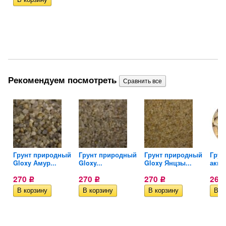
Рекомендуем посмотреть
Грунт природный
Грунт природный
Грунт природный
Грун
Gloxy Амур...
Gloxy...
Gloxy Янцзы...
аква
270
270
270
262
Р
Р
Р