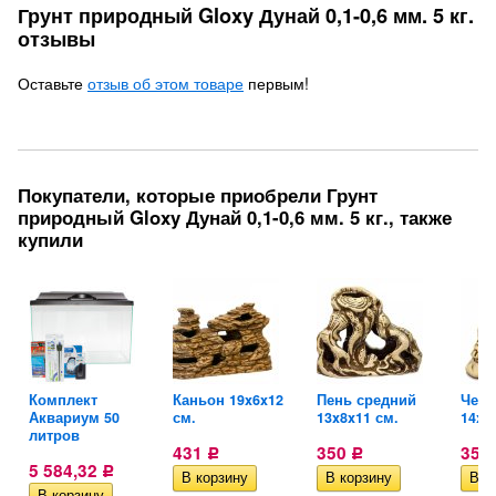
Грунт природный Gloxy Дунай 0,1-0,6 мм. 5 кг.
отзывы
Оставьте
отзыв об этом товаре
первым!
Покупатели, которые приобрели Грунт
природный Gloxy Дунай 0,1-0,6 мм. 5 кг., также
купили
Комплект
Каньон 19x6x12
Пень средний
Чере
Аквариум 50
см.
13x8x11 см.
14x9
литров
431
350
350
Р
Р
5 584,32
Р