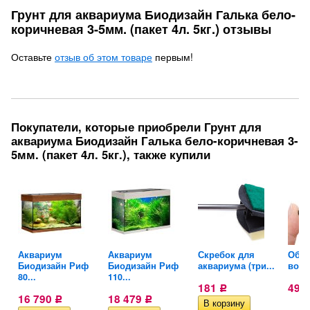
Грунт для аквариума Биодизайн Галька бело-
коричневая 3-5мм. (пакет 4л. 5кг.) отзывы
Оставьте
отзыв об этом товаре
первым!
Покупатели, которые приобрели Грунт для
аквариума Биодизайн Галька бело-коричневая 3-
5мм. (пакет 4л. 5кг.), также купили
ля
Аквариум
Аквариум
Скребок для
Обра
Биодизайн Риф
Биодизайн Риф
аквариума (три...
возд
80...
110...
181
49
Р
16 790
18 479
Р
Р