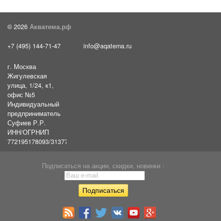
© 2026
Акватема.рф
+7 (495) 144-71-47
info@aqatema.ru
г. Москва
Жигулевская
улица, 1/24, к1,
офис №5
Индивидуальный
предприниматель
Суфиев Р.Р.
ИНН/ОГРНИП
772195178093/31377461610054
Подписаться на акции, скидки, новинки :