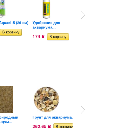
quael S (26 см)
Удобрение для
Удобрение грунтовое...
аквариума...
284
Р
174
Р
природный
Грунт для аквариума...
Грунт для аквариума...
нцзы...
262,65
262,65
Р
Р