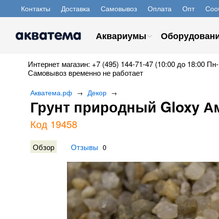
Контакты
Доставка
Самовывоз
Оплата
Опт
Соо
Аквариумы
Оборудован
Интернет магазин: +7 (495) 144-71-47 (10:00 до 18:00 Пн-
Самовывоз временно не работает
Акватема.рф
Декор
→
→
Грунт природный Gloxy Аму
Код 19458
Обзор
Отзывы
0