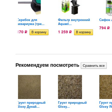
рный
Скребок для
Фильтр внутренний
Сифон A
аквариума (три...
Aquael...
794
Р
170
1 259
Р
Р
Рекомендуем посмотреть
Грунт природный
Грунт природный
Грунт 
Gloxy Дунай...
Gloxy...
Gloxy Я