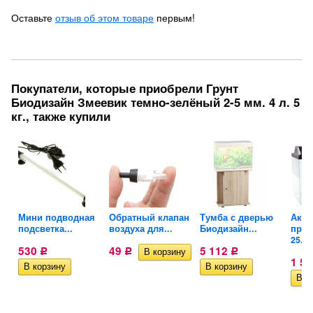
Оставьте
отзыв об этом товаре
первым!
Покупатели, которые приобрели Грунт
Биодизайн Змеевик темно-зелёный 2-5 мм. 4 л. 5
кг., также купили
Мини подводная
Обратный клапан
Тумба с дверью
Аква
подсветка...
воздуха для...
Биодизайн...
пря
25...
530
49
5 112
Р
Р
Р
1 5