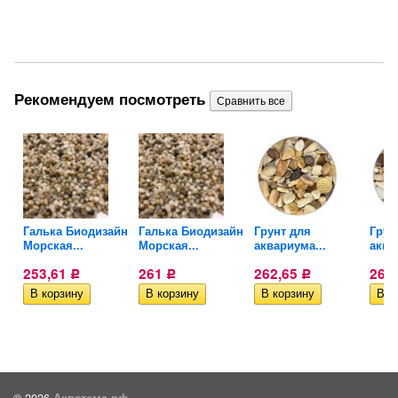
Рекомендуем посмотреть
ый
Галька Биодизайн
Галька Биодизайн
Грунт для
Грун
Морская...
Морская...
аквариума...
аква
253,61
261
262,65
262
Р
Р
Р
© 2026
Акватема.рф