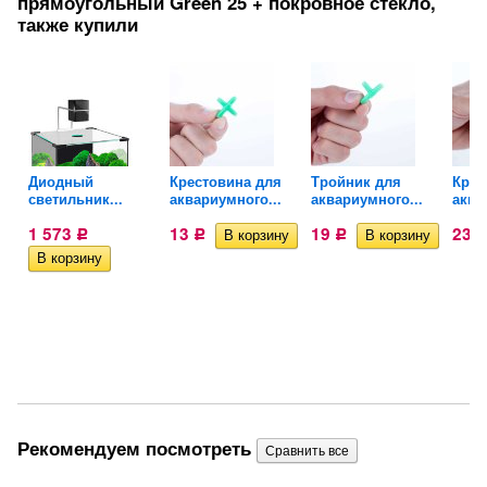
прямоугольный Green 25 + покровное стекло,
также купили
0
Диодный
Крестовина для
Тройник для
Кран
светильник...
аквариумного...
аквариумного...
аква
1 573
13
19
23
Р
Р
Р
Рекомендуем посмотреть