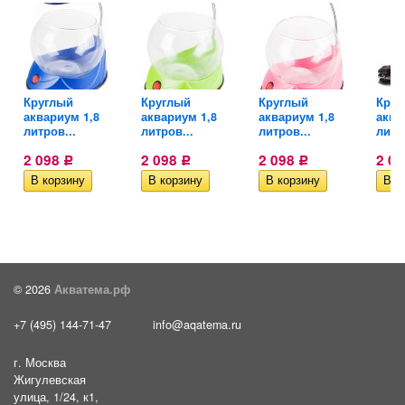
Круглый
Круглый
Круглый
Круг
..
аквариум 1,8
аквариум 1,8
аквариум 1,8
аква
литров...
литров...
литров...
литр
2 098
2 098
2 098
2 0
Р
Р
Р
© 2026
Акватема.рф
+7 (495) 144-71-47
info@aqatema.ru
г. Москва
Жигулевская
улица, 1/24, к1,