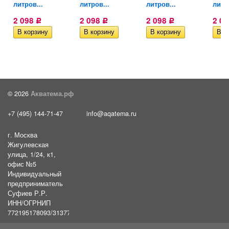
литров...
литров...
литров...
литр
2 098
2 098
2 098
2 0
Р
Р
Р
© 2026
Акватема.рф
+7 (495) 144-71-47
info@aqatema.ru
г. Москва
Жигулевская
улица, 1/24, к1,
офис №5
Индивидуальный
предприниматель
Суфиев Р.Р.
ИНН/ОГРНИП
772195178093/31377461610054