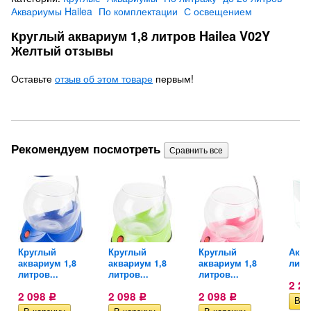
Аквариумы Hailea
По комплектации
С освещением
Круглый аквариум 1,8 литров Hailea V02Y
Желтый отзывы
Оставьте
отзыв об этом товаре
первым!
Рекомендуем посмотреть
Круглый
Круглый
Круглый
Аква
аквариум 1,8
аквариум 1,8
аквариум 1,8
литро
литров...
литров...
литров...
2 2
2 098
2 098
2 098
Р
Р
Р