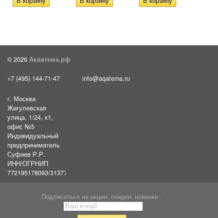
© 2026
Акватема.рф
+7 (495) 144-71-47
info@aqatema.ru
г. Москва
Жигулевская
улица, 1/24, к1,
офис №5
Индивидуальный
предприниматель
Суфиев Р.Р.
ИНН/ОГРНИП
772195178093/31377461610054
Подписаться на акции, скидки, новинки :