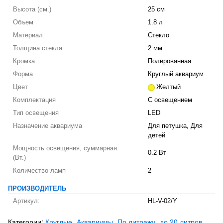
Высота (см.)
25 см
Объем
1.8 л
Материал
Стекло
Толщина стекла
2 мм
Кромка
Полированная
Форма
Круглый аквариум
Цвет
Желтый
Комплектация
С освещением
Тип освещения
LED
Назначение аквариума
Для петушка, Для
детей
Мощность освещения, суммарная
0.2 Вт
(Вт.)
Количество ламп
2
ПРОИЗВОДИТЕЛЬ
Артикул:
HL-V-02/Y
Категории:
Круглые
Аквариумы
По литражу
до 20 литров