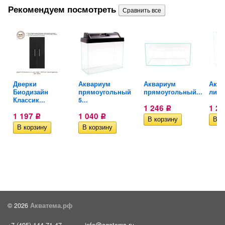
Рекомендуем посмотреть
Дверки
Аквариум
Аквариум
Аква
..
Биодизайн
прямоугольный
прямоугольный...
литро
Классик...
5...
1 246
1 2
Р
1 197
1 040
Р
Р
© 2026
Акватема.рф