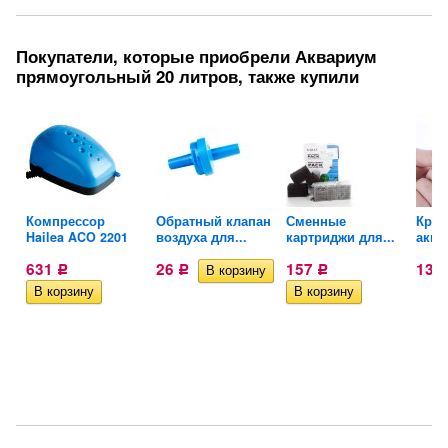
Покупатели, которые приобрели Аквариум
прямоугольный 20 литров, также купили
Компрессор
Обратный клапан
Сменные
Крес
Hailea ACO 2201
воздуха для...
картриджи для...
аква
631
26
157
13
Р
Р
Р