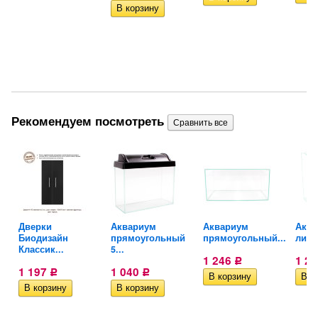
Рекомендуем посмотреть
Дверки
Аквариум
Аквариум
Аква
..
Биодизайн
прямоугольный
прямоугольный...
литро
Классик...
5...
1 246
1 2
Р
1 197
1 040
Р
Р