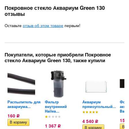
Покровное стекло Аквариум Green 130
отзывы
Оставьте
отзыв об этом товаре
первым!
Покупатели, которые приобрели Покровное
стекло Аквариум Green 130, также купили
Распылитель для
Фильтр
Аквариум
Фон 
аквариума...
внутренний
прямоугольный...
аква
Hailea...
Barbu
160
Р
150
4 540
Р
1 367
Р