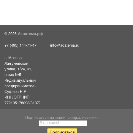
© 2026
Акватема.рф
+7 (495) 144-71-47
info@aqatema.ru
г. Москва
Жигулевская
улица, 1/24, к1,
офис №5
Индивидуальный
предприниматель
Суфиев Р.Р.
ИНН/ОГРНИП
772195178093/31377461610054
Подписаться на акции, скидки, новинки :