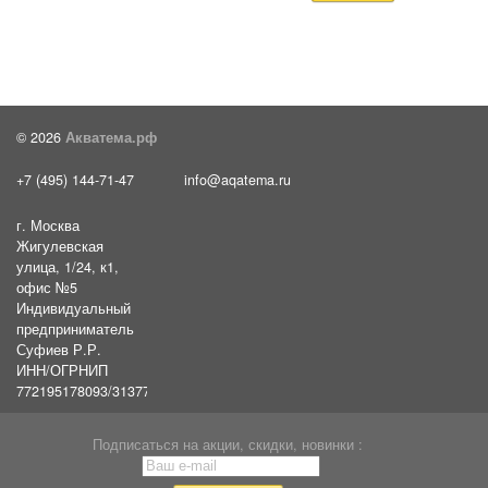
© 2026
Акватема.рф
+7 (495) 144-71-47
info@aqatema.ru
г. Москва
Жигулевская
улица, 1/24, к1,
офис №5
Индивидуальный
предприниматель
Суфиев Р.Р.
ИНН/ОГРНИП
772195178093/31377461610054
Подписаться на акции, скидки, новинки :