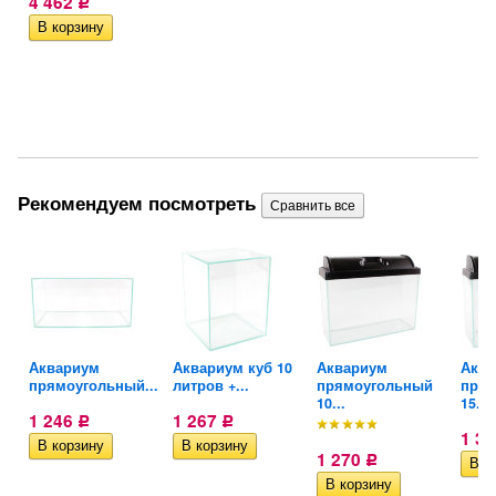
4 462
Р
Рекомендуем посмотреть
ми
Аквариум
Аквариум куб 10
Аквариум
Аква
прямоугольный...
литров +...
прямоугольный
пря
10...
15...
1 246
1 267
Р
Р
ло
1 3
1 270
Р