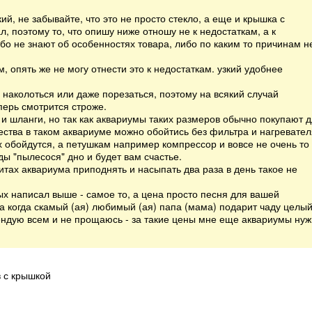
й, не забывайте, что это не просто стекло, а еще и крышка с
, поэтому то, что опишу ниже отношу не к недостаткам, а к
о не знают об особенностях товара, либо по каким то причинам н
, опять же не могу отнести это к недостаткам. узкий удобнее
 наколоться или даже порезаться, поэтому на всякий случай
перь смотрится строже.
 и шланги, но так как аквариумы таких размеров обычно покупают 
ства в таком аквариуме можно обойтись без фильтра и нагревател
их обойдутся, а петушкам например компрессор и вовсе не очень то
ды "пылесося" дно и будет вам счастье.
итах аквариума приподнять и насыпать два раза в день такое не
ых написал выше - самое то, а цена просто песня для вашей
а когда скамый (ая) любимый (ая) папа (мама) подарит чаду целы
мендую всем и не прощаюсь - за такие цены мне еще аквариумы ну
 с крышкой