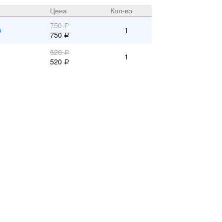
Цена
Кол-во
750
Р
в
1
750
Р
520
Р
1
520
Р