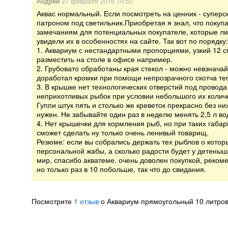
Андрей
27 февраля 2016 10:52
Аквас нормальный. Если посмотреть на ценник - суперски
патроном под светильник.Приобретая я знал, что покупал
замечаниям для потенциальных покупателе, которые либ
увидели их в особенностях на сайте. Так вот по порядку:
1. Аквариум с нестандартными пропорциями, узкий 12 см
разместить на столе в офисе например.
2. Грубовато обработаны края стекол - можно невзначай
доработал кромки при помощи непрозрачного скотча те
3. В крышке нет технологических отверстий под провода
неприхотливых рыбок при условии небольшого их количе
Гуппи штук пять и столько же креветок прекрасно без н
нужен. Не забывайте один раз в неделю менять 2,5 л во
4. Нет крышечки для кормления рыб, но при таких габар
сможет сделать ну только очень ленивый товарищ.
Резюме: если вы собрались держать тех рыблов о котор
персональной жабы, а сколько радости будет у детеныш
мир, спасибо акватеме. очень доволен покупкой, реко
но только раз в 10 побольше, так что до свидания.
Посмотрите
1 отзыв
о Аквариум прямоугольный 10 литров