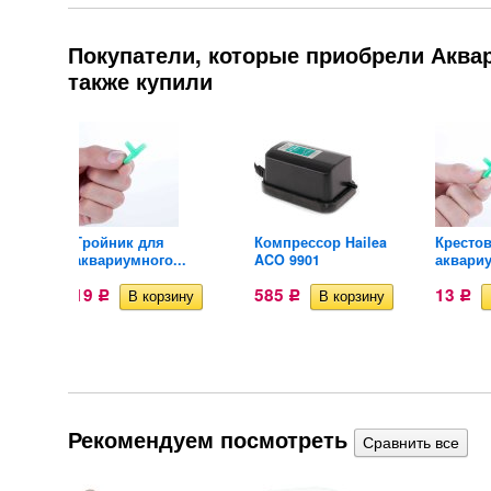
Покупатели, которые приобрели Аква
также купили
кольца
Тройник для
Компрессор Hailea
Кресто
аквариумного...
ACO 9901
аквариу
19
585
13
Р
Р
Р
Рекомендуем посмотреть