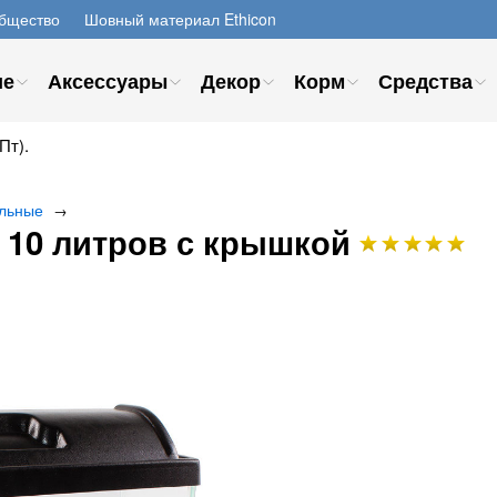
бщество
Шовный материал Ethicon
ие
Аксессуары
Декор
Корм
Средства
Пт).
льные
→
10 литров с крышкой