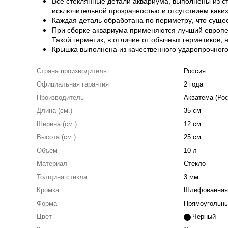
Все стеклянные детали аквариума, выполнены из сте
исключительной прозрачностью и отсутствием каких
Каждая деталь обработана по периметру, что суще
При сборке аквариума применяются лучший европей
Такой герметик, в отличие от обычных герметиков, 
Крышка выполнена из качественного ударопрочног
Страна производитель
Россия
Официальная гарантия
2 года
Производитель
Акватема (Рос
Длина (см.)
35 см
Ширина (см.)
12 см
Высота (см.)
25 см
Объем
10 л
Материал
Стекло
Толщина стекла
3 мм
Кромка
Шлифованная
Форма
Прямоугольны
Цвет
Черный