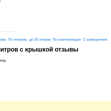
м
тема
По литражу
до 20 литров
По комплектации
С освещением
литров с крышкой отзывы
везд