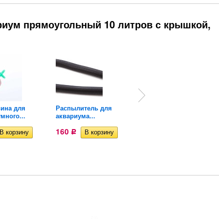
риум прямоугольный 10 литров с крышкой,
вина для
Распылитель для
Кран для
много...
аквариума...
аквариумного...
160
23
Р
Р