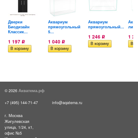
Дверки
Аквариум
Аквариум
Аква
й
Биодизайн
прямоугольный
прямоугольный...
литро
Классик...
5...
1 246
1 2
Р
1 197
1 040
Р
Р
© 2026
Акватема.рф
+7 (495) 144-71-47
info@aqatema.ru
г. Москва
Жигулевская
улица, 1/24, к1,
офис №5