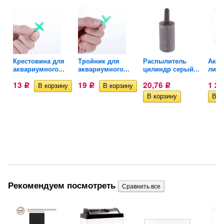
ra
Крестовина для
Тройник для
Распылитель
Аква
аквариумного...
аквариумного...
цилиндр серый...
литро
13
19
20,76
1 2
Р
Р
Р
Рекомендуем посмотреть