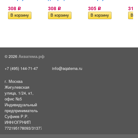
308
308
305
310
Р
Р
Р
© 2026
Акватема.рф
+7 (495) 144-71-47
info@aqatema.ru
г. Москва
Жигулевская
улица, 1/24, к1,
офис №5
Индивидуальный
предприниматель
Суфиев Р.Р.
ИНН/ОГРНИП
772195178093/31377461610054