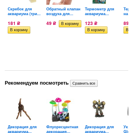
Скребок для
Обратный клапан
Термометр для
Терм
аквариума (три...
воздуха для...
аквариума...
накл
181
49
123
89,
Р
Р
Р
Рекомендуем посмотреть
...
Декорация для
Флуоресцентная
Декорация для
Укры
аквариума...
декорация...
аквариума...
Gloxy