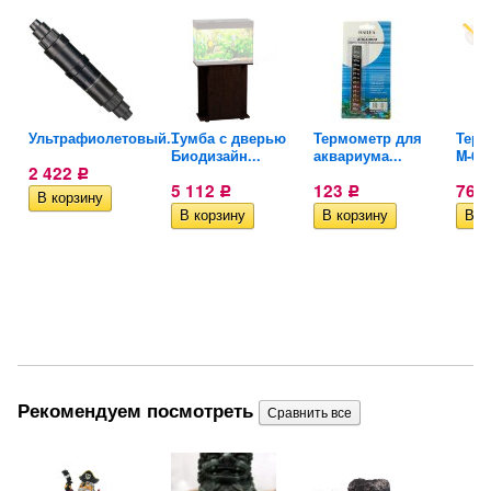
Ультрафиолетовый...
Тумба с дверью
Термометр для
Терм
Биодизайн...
аквариума...
M-03Y
2 422
Р
5 112
123
76,
Р
Р
Рекомендуем посмотреть