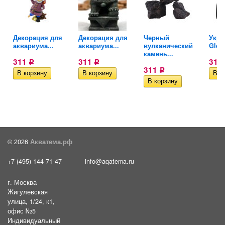
Декорация для
Декорация для
Черный
Укры
..
аквариума...
аквариума...
вулканический
Gloxy
камень...
311
311
310
Р
Р
311
Р
© 2026
Акватема.рф
+7 (495) 144-71-47
info@aqatema.ru
г. Москва
Жигулевская
улица, 1/24, к1,
офис №5
Индивидуальный