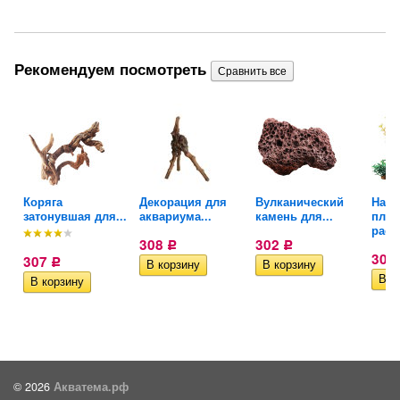
Рекомендуем посмотреть
я
Коряга
Декорация для
Вулканический
Набо
затонувшая для...
аквариума...
камень для...
плас
раст
308
302
Р
Р
302
307
Р
© 2026
Акватема.рф