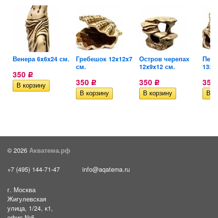
Венера 6x6x24 см.
Гребешок 12x12x7
Остров черепах
Пень
см.
12x9x12 см.
13x8
350
Р
350
350
350
Р
Р
© 2026
Акватема.рф
+7 (495) 144-71-47
info@aqatema.ru
г. Москва
Жигулевская
улица, 1/24, к1,
офис №5