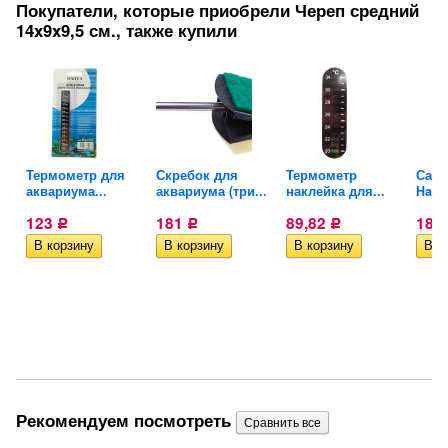
Покупатели, которые приобрели Череп средний
14x9x9,5 см., также купили
Термометр для
Скребок для
Термометр
Сачо
..
аквариума...
аквариума (три...
наклейка для...
Haile
123
181
89,82
189
Р
Р
Р
Рекомендуем посмотреть