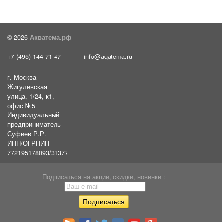
© 2026
Акватема.рф
+7 (495) 144-71-47
info@aqatema.ru
г. Москва
Жигулевская
улица, 1/24, к1,
офис №5
Индивидуальный
предприниматель
Суфиев Р.Р.
ИНН/ОГРНИП
772195178093/31377461610054
Подписаться на акции, скидки, новинки :