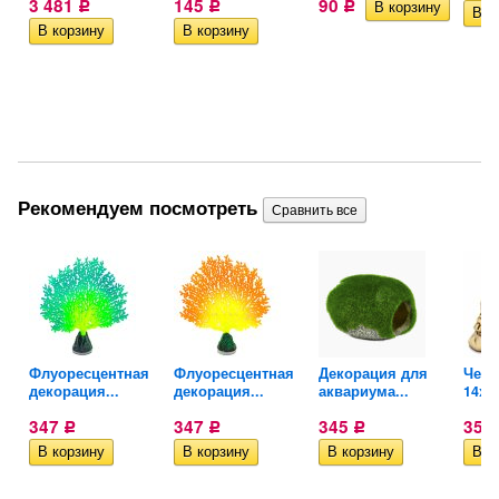
3 481
145
90
Р
Р
Р
Рекомендуем посмотреть
4,5
Флуоресцентная
Флуоресцентная
Декорация для
Чере
декорация...
декорация...
аквариума...
14x9
347
347
345
350
Р
Р
Р