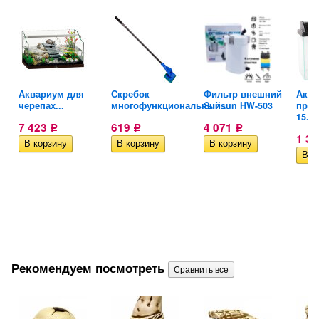
Аквариум для
Скребок
Фильтр внешний
Аква
черепах...
многофункциональный...
Sunsun HW-503
пря
15...
7 423
619
4 071
Р
Р
Р
1 3
Рекомендуем посмотреть