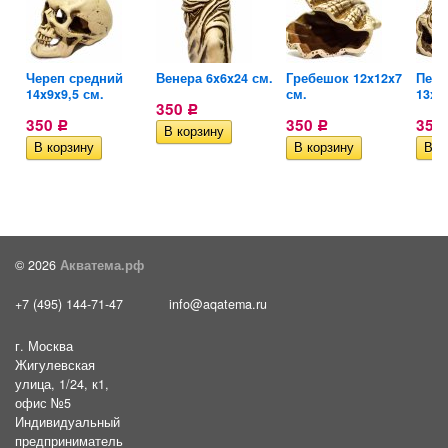
Череп средний
Венера 6x6x24 см.
Гребешок 12x12x7
Пень
14x9x9,5 см.
см.
13x8
350
Р
350
350
350
Р
Р
© 2026
Акватема.рф
+7 (495) 144-71-47
info@aqatema.ru
г. Москва
Жигулевская
улица, 1/24, к1,
офис №5
Индивидуальный
предприниматель