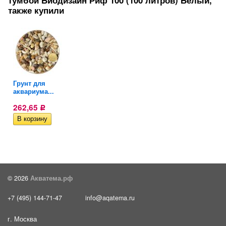
тумбой Биодизайн Риф 100 (100 литров) Белый,
также купили
Грунт для
аквариума...
262,65
Р
© 2026
Акватема.рф
+7 (495) 144-71-47
info@aqatema.ru
г. Москва