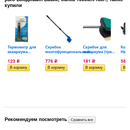
купили
Термометр для
Скребок
Скребок для
Комп
аквариума...
многофункциональный...
аквариума (три...
Hail
123
776
181
585
Р
Р
Р
Рекомендуем посмотреть