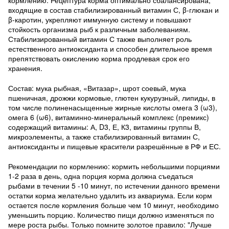
кормлению. Рецептура корма оптимально сбалансирована,
входящие в состав стабилизированный витамин С, β-глюкан и
β-каротин, укрепляют иммунную систему и повышают
стойкость организма рыб к различным заболеваниям.
Стабилизированный витамин С также выполняет роль
естественного антиоксиданта и способен длительное время
препятствовать окислению корма продлевая срок его
хранения.
Состав: мука рыбная, «Витазар», шрот соевый, мука
пшеничная, дрожжи кормовые, глютен кукурузный, липиды, в
том числе полиненасыщенные жирные кислоты омега 3 (ω3),
омега 6 (ω6), витаминно-минеральный комплекс (премикс)
содержащий витамины: А, D
3
, Е, К
3
, витамины группы В,
микроэлементы, а также стабилизированный витамин С,
антиоксиданты и пищевые красители разрешённые в РФ и ЕС.
Рекомендации по кормлению: кормить небольшими порциями
1-2 раза в день, одна порция корма должна съедаться
рыбами в течении 5 -10 минут, по истечении данного времени
остатки корма желательно удалить из аквариума. Если корм
остается после кормления больше чем 10 минут, необходимо
уменьшить порцию. Количество пищи должно изменяться по
мере роста рыбы. Только помните золотое правило: "Лучше