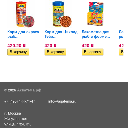
Корм для окраса
Корм для Цихлид
Лакомства для
Лако
рыб...
Tetra...
рыб в форме...
рыб 
420,20
420
420
420
Р
Р
Р
© 2026
Акватема.рф
+7 (495) 144-71-47
info@aqatema.ru
г. Москва
Жигулевская
улица, 1/24, к1,