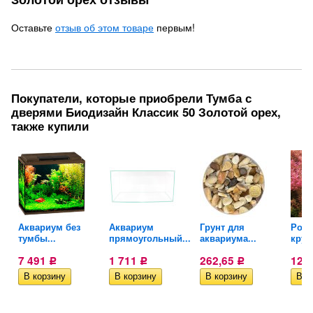
Оставьте
отзыв об этом товаре
первым!
Покупатели, которые приобрели Тумба с
дверями Биодизайн Классик 50 Золотой орех,
также купили
Аквариум без
Аквариум
Грунт для
Рота
тумбы...
прямоугольный...
аквариума...
круг
7 491
1 711
262,65
124
Р
Р
Р