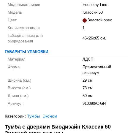
Модельная линия
Economy Line
Модель
Классик 50
Цвет
Золотой орех
Количество полок
1
Габариты ниши для
46x26x65 см.
оборудования
ГАБАРИТЫ УПАКОВКИ
Материал
ЛДСП
Форма
Прямоугольный
аквариум
Ширина (см.)
29 см
Высота (см.)
73 см
Длина (см.)
50 см
Артикул:
910090/C-GN
Категории:
Тумбы
Эконом
Тумба с дверями Биодизайн Классик 50
Золотой орех отзывы