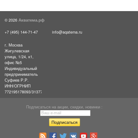
© 2026
Акватема.рф
+7 (495) 144-71-47
info@aqatema.ru
г. Москва
Жигулевская
улица, 1/24, к1,
офис №5
Индивидуальный
предприниматель
Суфиев Р.Р.
ИНН/ОГРНИП
772195178093/31377461610054
Подписаться на акции, скидки, новинки :