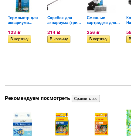
йн
Термометр для
Скребок для
Сменные
Комп
аквариума...
аквариума (три...
картриджи для...
Hail
123
214
256
585
Р
Р
Р
Рекомендуем посмотреть