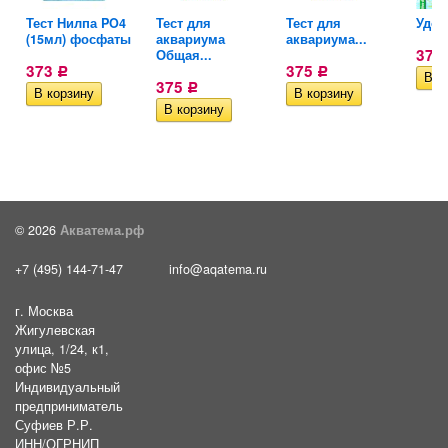
Тест Нилпа PO4
Тест для
Тест для
Удобр
(15мл) фосфаты
аквариума
аквариума...
376
Общая...
373
375
Р
Р
375
Р
© 2026
Акватема.рф
+7 (495) 144-71-47
info@aqatema.ru
г. Москва
Жигулевская
улица, 1/24, к1,
офис №5
Индивидуальный
предприниматель
Суфиев Р.Р.
ИНН/ОГРНИП