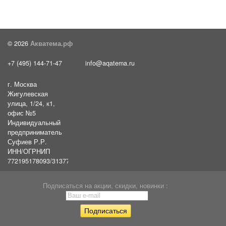
© 2026
Акватема.рф
+7 (495) 144-71-47
info@aqatema.ru
г. Москва
Жигулевская
улица, 1/24, к1,
офис №5
Индивидуальный
предприниматель
Суфиев Р.Р.
ИНН/ОГРНИП
772195178093/31377461610054
Подписаться на акции, скидки, новинки :