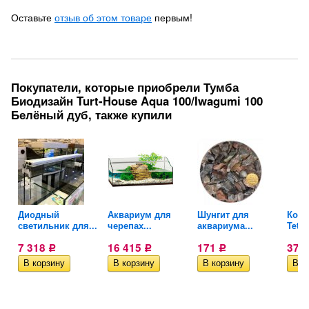
Оставьте
отзыв об этом товаре
первым!
Покупатели, которые приобрели Тумба
Биодизайн Turt-House Aqua 100/Iwagumi 100
Белёный дуб, также купили
ых
Диодный
Аквариум для
Шунгит для
Конд
светильник для...
черепах...
аквариума...
Tetra
7 318
16 415
171
373
Р
Р
Р