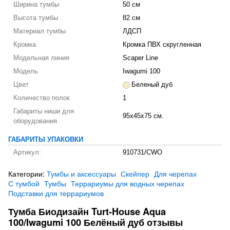
Ширина тумбы
50 см
Высота тумбы
82 см
Материал тумбы
ЛДСП
Кромка
Кромка ПВХ скругленная
Модельная линия
Scaper Line
Модель
Iwagumi 100
Цвет
Беленый дуб
Количество полок
1
Габариты ниши для
95х45х75 см.
оборудования
ГАБАРИТЫ УПАКОВКИ
Артикул:
910731/CWO
Категории:
Тумбы и аксессуары
Скейпер
Для черепах
С тумбой
Тумбы
Террариумы для водных черепах
Подставки для террариумов
Тумба Биодизайн Turt-House Aqua
100/Iwagumi 100 Белёный дуб отзывы