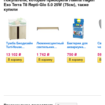
Exo Terra T8 Repti-Glo 5.0 25W (75см), также
купили
Тумба Биодизайн
Люминесцентный
Бактерии для
Свет
Turt-House...
светильник...
аквариума...
череп
13 102
1 742
750
599
Р
Р
Р