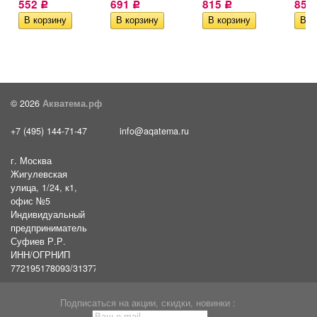
552
691
815
855
Р
Р
Р
© 2026
Акватема.рф
+7 (495) 144-71-47
info@aqatema.ru
г. Москва
Жигулевская
улица, 1/24, к1,
офис №5
Индивидуальный
предприниматель
Суфиев Р.Р.
ИНН/ОГРНИП
772195178093/31377461610054
Подписаться на акции, скидки, новинки :