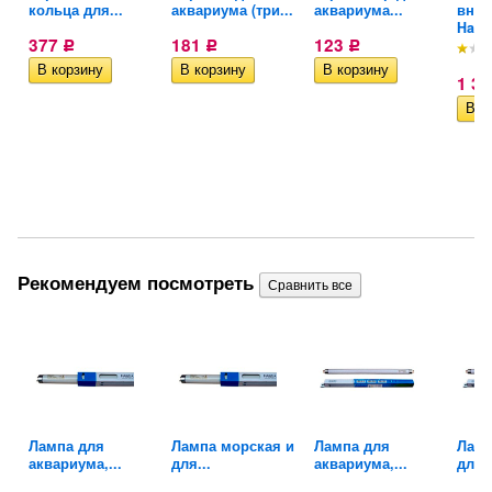
..
кольца для...
аквариума (три...
аквариума...
внут
Haile
377
181
123
Р
Р
Р
1 3
Рекомендуем посмотреть
Лампа для
Лампа морская и
Лампа для
Ламп
аквариума,...
для...
аквариума,...
для..