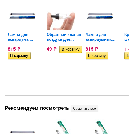
Лампа для
Обратный клапан
Лампа для
Кран
аквариума,...
воздуха для...
аквариумных...
шланг
815
49
815
1 4
Р
Р
Р
Рекомендуем посмотреть