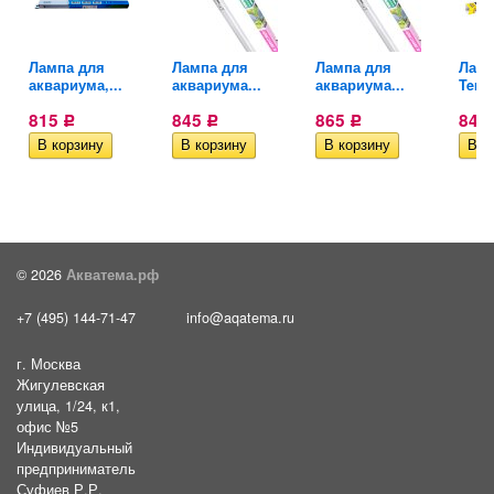
Лампа для
Лампа для
Лампа для
Ламп
аквариума,...
аквариума...
аквариума...
Terra
815
845
865
843
Р
Р
Р
© 2026
Акватема.рф
+7 (495) 144-71-47
info@aqatema.ru
г. Москва
Жигулевская
улица, 1/24, к1,
офис №5
Индивидуальный
предприниматель
Суфиев Р.Р.