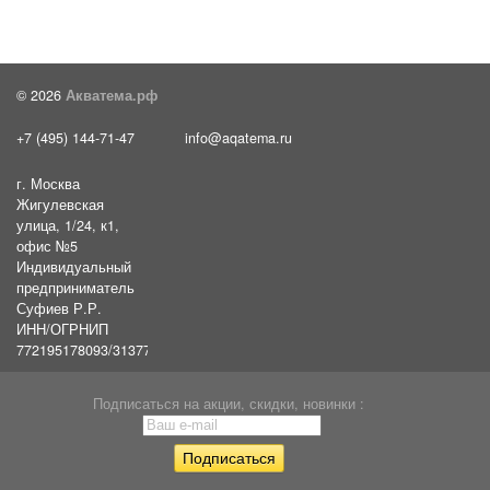
© 2026
Акватема.рф
+7 (495) 144-71-47
info@aqatema.ru
г. Москва
Жигулевская
улица, 1/24, к1,
офис №5
Индивидуальный
предприниматель
Суфиев Р.Р.
ИНН/ОГРНИП
772195178093/31377461610054
Подписаться на акции, скидки, новинки :