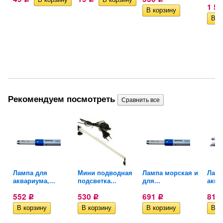
1 5
Рекомендуем посмотреть
ого
Лампа для
Мини подводная
Лампа морская и
Ламп
аквариума,...
подсветка...
для...
аква
552
530
691
815
Р
Р
Р