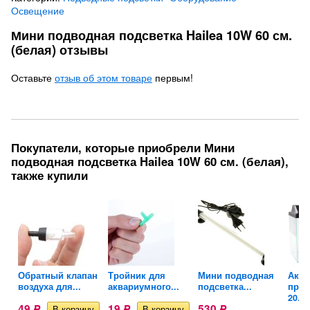
Освещение
Мини подводная подсветка Hailea 10W 60 см.
(белая) отзывы
Оставьте
отзыв об этом товаре
первым!
Покупатели, которые приобрели Мини
подводная подсветка Hailea 10W 60 см. (белая),
также купили
Обратный клапан
Тройник для
Мини подводная
Аква
...
воздуха для...
аквариумного...
подсветка...
пря
20...
49
19
530
Р
Р
Р