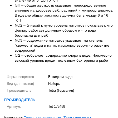
значение от 3° до 10 °dH
GH – общая жесткость оказывает непосредственное
влияние на здоровье рыб, растений и микроорганизмов.
В идеале общая жесткость должна быть между 6 и 16
°dH
NO2 – близкий к нулю уровень нитритов показывает, что
фильтр работает должным образом и что вода
безопасна для рыб
NO3 – содержание нитратов указывает на степень
"свежести" воды и на то, насколько вероятно развитие
водорослей
Cl2 – отображает содержание хлора в воде. Чрезмерно
высокий уровень вредит полезным бактериям и рыбе
Форма вещества
В жидком виде
Вид (для тестов)
Наборы
Производитель
Tetra (Германия)
ПРОИЗВОДИТЕЛЬ
Артикул:
Tet-175488
Категории:
Тесты для аквариума
Тесты для воды