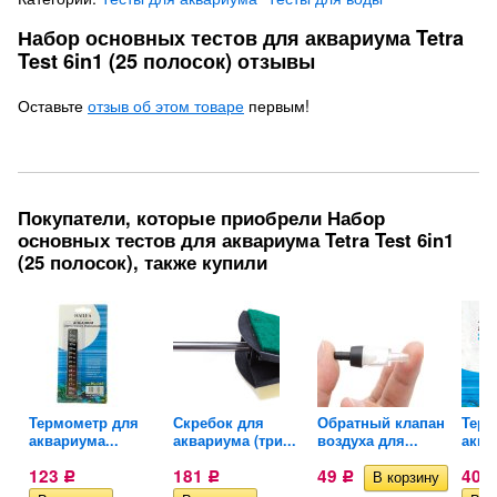
Набор основных тестов для аквариума Tetra
Test 6in1 (25 полосок) отзывы
Оставьте
отзыв об этом товаре
первым!
Покупатели, которые приобрели Набор
основных тестов для аквариума Tetra Test 6in1
(25 полосок), также купили
ля
Термометр для
Скребок для
Обратный клапан
Терм
аквариума...
аквариума (три...
воздуха для...
аква
123
181
49
409
Р
Р
Р