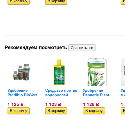
Рекомендуем посмотреть
Удобрение
Средство против
Удобрение
Удоб
Prodibio BioVert...
водорослей...
Dennerle Plant...
микр
1 125
1 123
1 128
1 1
Р
Р
Р