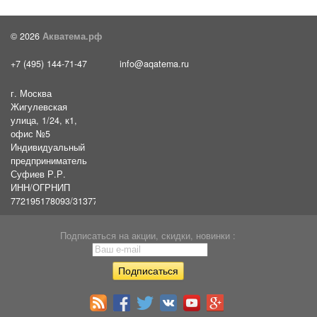
© 2026
Акватема.рф
+7 (495) 144-71-47
info@aqatema.ru
г. Москва
Жигулевская
улица, 1/24, к1,
офис №5
Индивидуальный
предприниматель
Суфиев Р.Р.
ИНН/ОГРНИП
772195178093/31377461610054
Подписаться на акции, скидки, новинки :