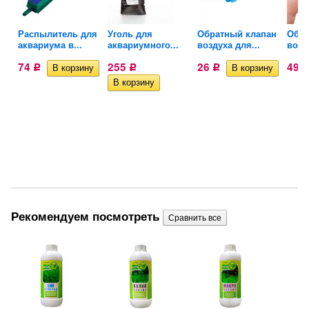
Распылитель для
Уголь для
Обратный клапан
Обра
аквариума в...
аквариумного...
воздуха для...
возд
74
255
26
49
Р
Р
Р
Рекомендуем посмотреть