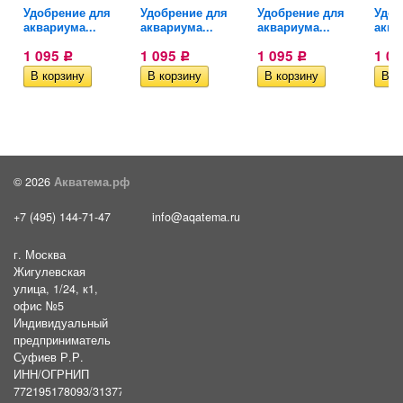
Удобрение для
Удобрение для
Удобрение для
Удоб
аквариума...
аквариума...
аквариума...
аква
1 095
1 095
1 095
1 0
Р
Р
Р
© 2026
Акватема.рф
+7 (495) 144-71-47
info@aqatema.ru
г. Москва
Жигулевская
улица, 1/24, к1,
офис №5
Индивидуальный
предприниматель
Суфиев Р.Р.
ИНН/ОГРНИП
772195178093/31377461610054