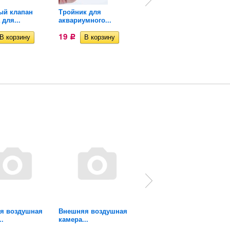
ый клапан
Тройник для
Термометр для
 для...
аквариумного...
аквариума...
19
409
Р
Р
я воздушная
Внешняя воздушная
Внешняя воздушная
..
камера...
камера...