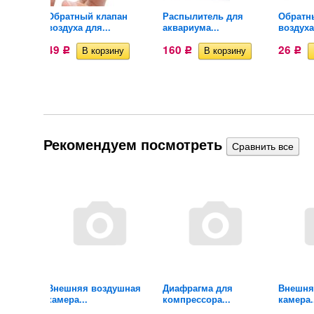
Обратный клапан
Распылитель для
Обратн
.
воздуха для...
аквариума...
воздуха
49
160
26
Р
Р
Р
Рекомендуем посмотреть
ушная
Внешняя воздушная
Диафрагма для
Внешня
камера...
компрессора...
камера.