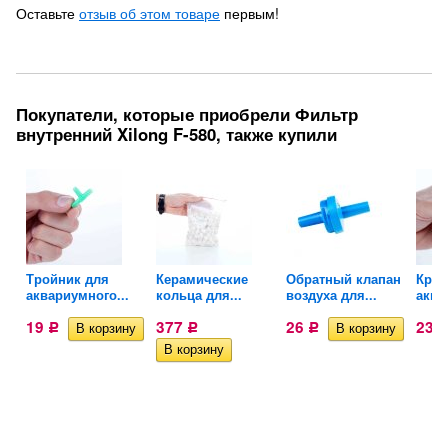
Оставьте
отзыв об этом товаре
первым!
Покупатели, которые приобрели Фильтр
внутренний Xilong F-580, также купили
Тройник для
Керамические
Обратный клапан
Кран
..
аквариумного...
кольца для...
воздуха для...
аква
19
377
26
23
Р
Р
Р