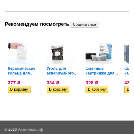
Рекомендуем посмотреть
Керамические
Уголь для
Сменные
Сме
кольца для...
аквариумного...
картриджи для...
карт
377
334
328
439
Р
Р
Р
© 2026
Акватема.рф