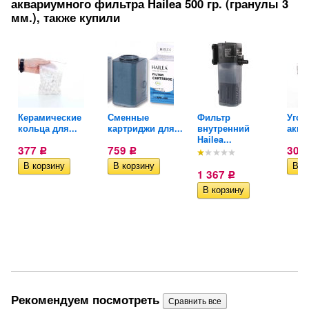
аквариумного фильтра Hailea 500 гр. (гранулы 3
мм.), также купили
Керамические
Сменные
Фильтр
Угол
кольца для...
картриджи для...
внутренний
аква
Hailea...
377
759
309
Р
Р
1 367
Р
Рекомендуем посмотреть