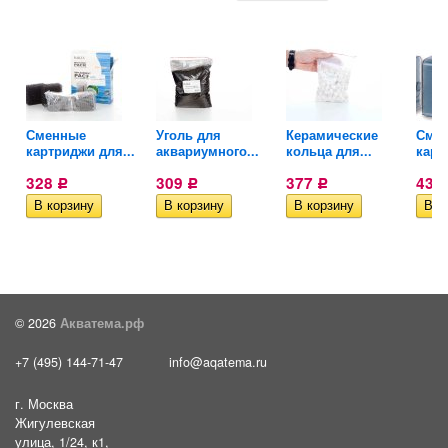
Сменные
Уголь для
Керамические
Сме
картриджи для...
аквариумного...
кольца для...
карт
328
309
377
439
Р
Р
Р
© 2026
Акватема.рф
+7 (495) 144-71-47
info@aqatema.ru
г. Москва
Жигулевская
улица, 1/24, к1,