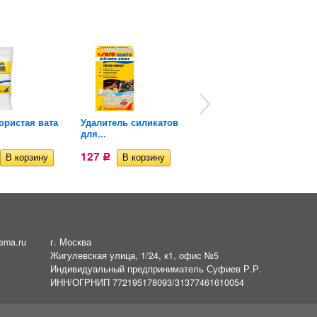
ористая вата
Удалитель силикатов
Аэрофильтр аэролифт
для...
для...
127
128
Р
Р
ema.ru
г. Москва
Жигулевская улица, 1/24, к1, офис №5
Индивидуальный предприниматель Суфиев Р.Р.
ИНН/ОГРНИП 772195178093/31377461610054