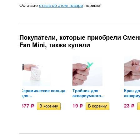
Оставьте
отзыв об этом товаре
первым!
Покупатели, которые приобрели Смен
Fan Mini, также купили
кольца
Керамические кольца
Тройник для
Кран д
для...
аквариумного...
аквариу
377
19
23
Р
Р
Р