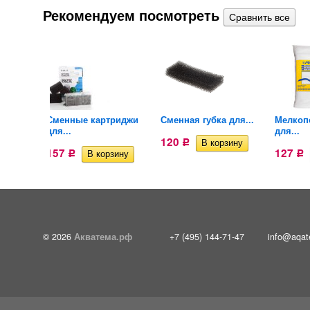
Рекомендуем посмотреть
Сменные картриджи
Сменная губка для...
Мелкоп
..
для...
для...
120
Р
157
127
Р
Р
© 2026
Акватема.рф
+7 (495) 144-71-47
info@aqat