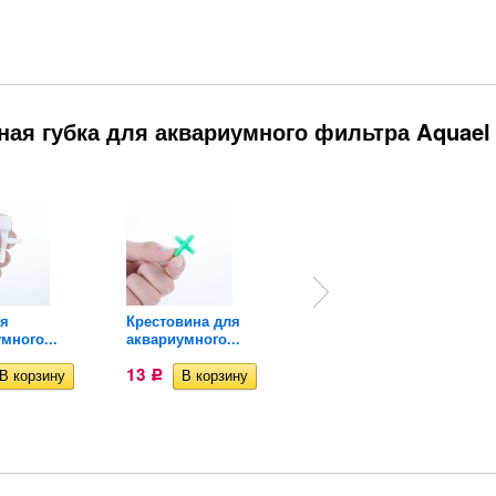
ная губка для аквариумного фильтра Aquael
ля
Крестовина для
Разделитель потока...
много...
аквариумного...
64
Р
13
Р