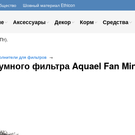
бщество
Шовный материал Ethicon
ие
Аксессуары
Декор
Корм
Средства
Пт).
олнители для фильтров
→
умного фильтра Aquael Fan Min