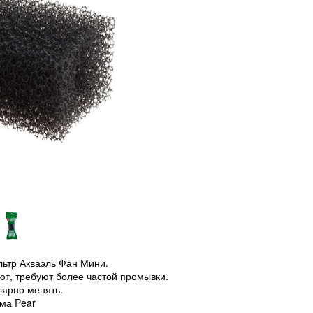
льтр Акваэль Фан Мини.
ют, требуют более частой промывки.
лярно менять.
ма Pear