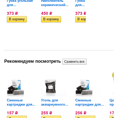
Губка угольная
Наполнитель
Губка угольная
Напо
для...
керамический...
для...
кера
373
450
373
450
Р
Р
Р
Рекомендуем посмотреть
Сменные
Уголь для
Сменные
Цеол
картриджи для...
аквариумного...
картриджи для...
прес
157
255
256
175
Р
Р
Р