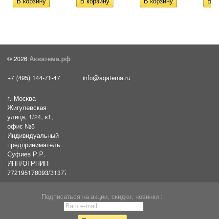
© 2026
Акватема.рф
+7 (495) 144-71-47
info@aqatema.ru
г. Москва
Жигулевская
улица, 1/24, к1,
офис №5
Индивидуальный
предприниматель
Суфиев Р.Р.
ИНН/ОГРНИП
772195178093/31377461610054
Подписаться на акции, скидки, новинки :