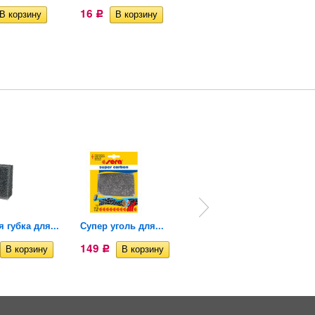
16
257
Р
Р
 губка для...
Супер уголь для...
Аэрофильтр аэролифт
для...
149
Р
159
Р