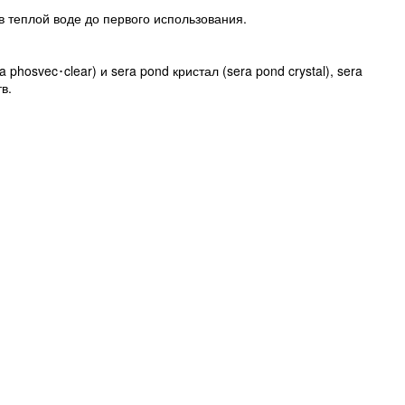
 теплой воде до первого использования.
phosvec･clear) и sera pond кристал (sera pond crystal), sera
в.