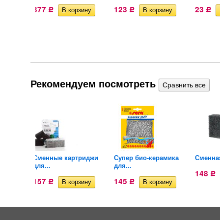
377
123
23
Р
Р
Р
Рекомендуем посмотреть
Сменные картриджи
Супер био-керамика
Сменная
.
для...
для...
148
Р
157
145
Р
Р