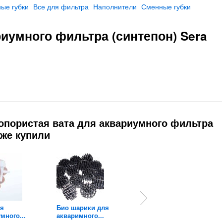
ые губки
Все для фильтра
Наполнители
Сменные губки
иумного фильтра (синтепон) Sera
опористая вата для аквариумного фильтра
акже купили
ля
Био шарики для
Распылитель для
много...
акваримного...
аквариума в...