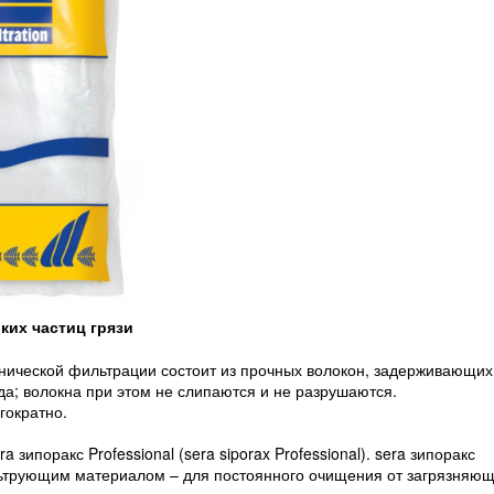
ких частиц грязи
нической фильтрации состоит из прочных волокон, задерживающих
да; волокна при этом не слипаются и не разрушаются.
гократно.
ипоракс Professional (sera siporax Professional). sera зипоракс
льтрующим материалом – для постоянного очищения от загрязняю