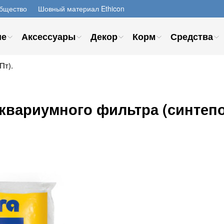
бщество
Шовный материал Ethicon
ие
Аксессуары
Декор
Корм
Средства
Пт).
вариумного фильтра (синтепон)