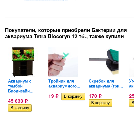
Покупатели, которые приобрели Бактерии для
аквариума Tetra Biocoryn 12 тб., также купили
Аквариум с
Тройник для
Скребок для
Угол
тумбой
аквариумного...
аквариума (три...
аква
Биодизайн...
19
170
255
Р
Р
45 633
Р