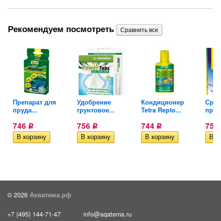
Рекомендуем посмотреть
Препарат для
Удобрение
Кондиционер
Сред
пруда...
грунтовое...
Tetra Repto...
пруда
746
756
744
759
Р
Р
Р
© 2026
Акватема.рф
+7 (495) 144-71-47
info@aqatema.ru