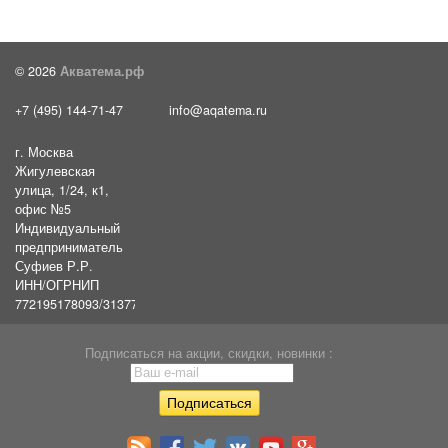
© 2026
Акватема.рф
+7 (495) 144-71-47
info@aqatema.ru
г. Москва
Жигулевская
улица, 1/24, к1,
офис №5
Индивидуальный
предприниматель
Суфиев Р.Р.
ИНН/ОГРНИП
772195178093/31377461610054
Подписаться на акции, скидки, новинки :