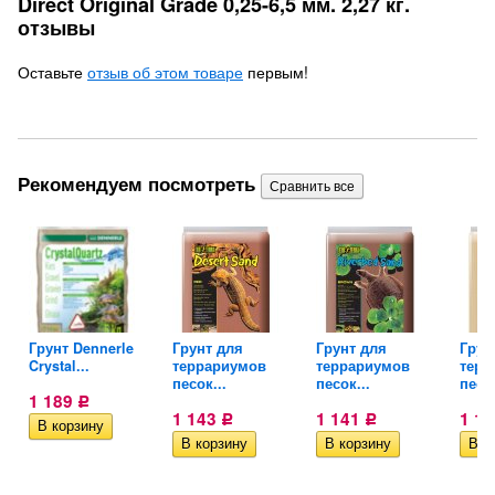
Direct Original Grade 0,25-6,5 мм. 2,27 кг.
отзывы
Оставьте
отзыв об этом товаре
первым!
Рекомендуем посмотреть
Грунт Dennerle
Грунт для
Грунт для
Грун
Crystal...
террариумов
террариумов
терр
песок...
песок...
песок
1 189
Р
1 143
1 141
1 1
Р
Р