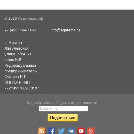
© 2026
Акватема.рф
+7 (495) 144-71-47
info@aqatema.ru
г. Москва
Жигулевская
улица, 1/24, к1,
офис №5
Индивидуальный
предприниматель
Суфиев Р.Р.
ИНН/ОГРНИП
772195178093/31377461610054
Подписаться на акции, скидки, новинки :