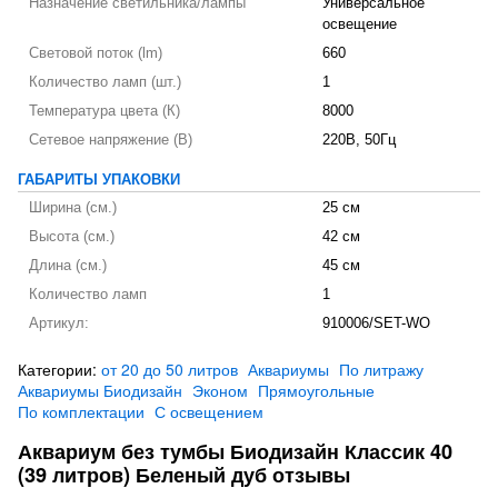
Назначение светильника/лампы
Универсальное
освещение
Световой поток (lm)
660
Количество ламп (шт.)
1
Температура цвета (К)
8000
Сетевое напряжение (В)
220В, 50Гц
ГАБАРИТЫ УПАКОВКИ
Ширина (см.)
25 см
Высота (см.)
42 см
Длина (см.)
45 см
Количество ламп
1
Артикул:
910006/SET-WO
Категории:
от 20 до 50 литров
Аквариумы
По литражу
Аквариумы Биодизайн
Эконом
Прямоугольные
По комплектации
С освещением
Аквариум без тумбы Биодизайн Классик 40
(39 литров) Беленый дуб отзывы