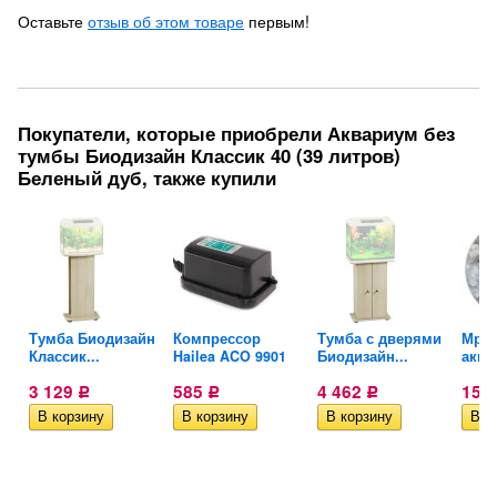
Оставьте
отзыв об этом товаре
первым!
Покупатели, которые приобрели Аквариум без
тумбы Биодизайн Классик 40 (39 литров)
Беленый дуб, также купили
Тумба Биодизайн
Компрессор
Тумба с дверями
Мрам
Классик...
Hailea ACO 9901
Биодизайн...
аква
3 129
585
4 462
154
Р
Р
Р