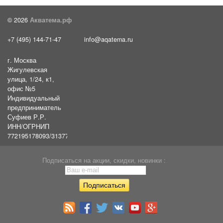
© 2026
Акватема.рф
+7 (495) 144-71-47
info@aqatema.ru
г. Москва
Жигулевская
улица, 1/24, к1,
офис №5
Индивидуальный
предприниматель
Суфиев Р.Р.
ИНН/ОГРНИП
772195178093/31377461610054
Подписаться на акции, скидки, новинки :