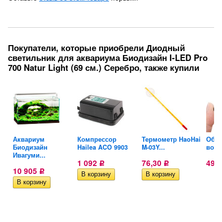
Покупатели, которые приобрели Диодный
светильник для аквариума Биодизайн I-LED Pro
700 Natur Light (69 см.) Серебро, также купили
Аквариум
Компрессор
Термометр HaoHai
Обра
Биодизайн
Hailea ACO 9903
M-03Y...
возд
Ивагуми...
1 092
76,30
49
Р
Р
10 905
Р