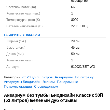
освещение
Световой поток (lm)
660
Количество ламп (шт.)
1
Температура цвета (К)
8000
Сетевое напряжение (В)
220В, 50Гц
ГАБАРИТЫ УПАКОВКИ
Ширина (см.)
29 см
Высота (см.)
45 см
Длина (см.)
50 см
Количество ламп
1
Артикул:
910022/SET-WO
Категории:
от 20 до 50 литров
Аквариумы
По литражу
Аквариумы Биодизайн
Эконом
Панорамные
По комплектации
С освещением
Аквариум без тумбы Биодизайн Классик 50R
(53 литров) Беленый дуб отзывы