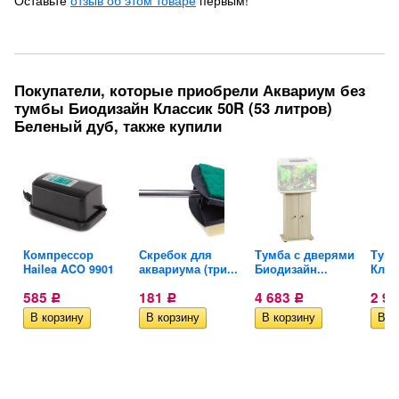
Оставьте
отзыв об этом товаре
первым!
Покупатели, которые приобрели Аквариум без
тумбы Биодизайн Классик 50R (53 литров)
Беленый дуб, также купили
Компрессор
Скребок для
Тумба с дверями
Тумб
Hailea ACO 9901
аквариума (три...
Биодизайн...
Класс
585
181
4 683
2 9
Р
Р
Р