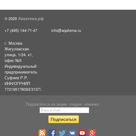
© 2026
Акватема.рф
+7 (495) 144-71-47
info@aqatema.ru
г. Москва
Жигулевская
улица, 1/24, к1,
офис №5
Индивидуальный
предприниматель
Суфиев Р.Р.
ИНН/ОГРНИП
772195178093/31377461610054
Подписаться на акции, скидки, новинки :