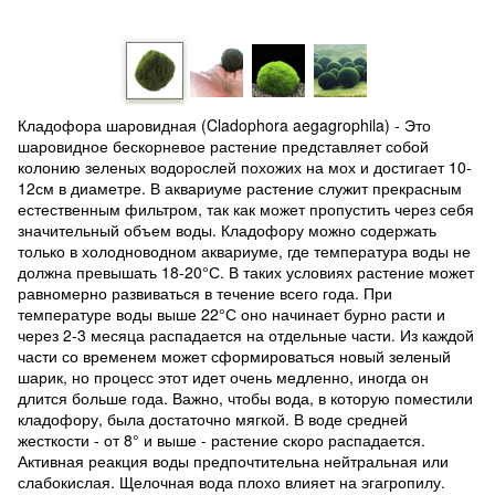
Кладофора шаровидная (Cladophora aegagrophila) - Это
шаровидное бескорневое растение представляет собой
колонию зеленых водорослей похожих на мох и достигает 10-
12см в диаметре. В аквариуме растение служит прекрасным
естественным фильтром, так как может пропустить через себя
значительный объем воды. Кладофору можно содержать
только в холодноводном аквариуме, где температура воды не
должна превышать 18-20°С. В таких условиях растение может
равномерно развиваться в течение всего года. При
температуре воды выше 22°С оно начинает бурно расти и
через 2-3 месяца распадается на отдельные части. Из каждой
части со временем может сформироваться новый зеленый
шарик, но процесс этот идет очень медленно, иногда он
длится больше года. Важно, чтобы вода, в которую поместили
кладофору, была достаточно мягкой. В воде средней
жесткости - от 8° и выше - растение скоро распадается.
Активная реакция воды предпочтительна нейтральная или
слабокислая. Щелочная вода плохо влияет на эгагропилу.