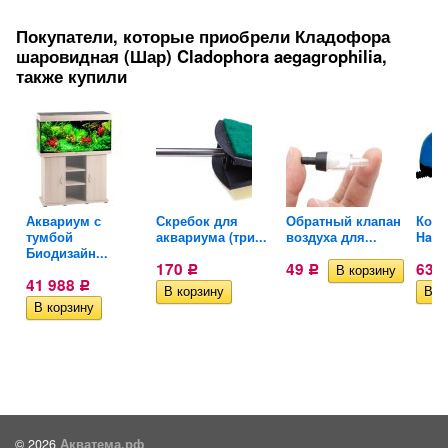
Покупатели, которые приобрели Кладофора
шаровидная (Шар) Cladophora aegagrophilia,
также купили
Аквариум с
Скребок для
Обратный клапан
Комп
тумбой
аквариума (три...
воздуха для...
Hail
Биодизайн...
170
49
631
Р
Р
41 988
Р
© 2026
Акватема.рф